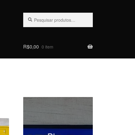
Pesquisar
Pesquisar
por:
R$
0,00
0 item