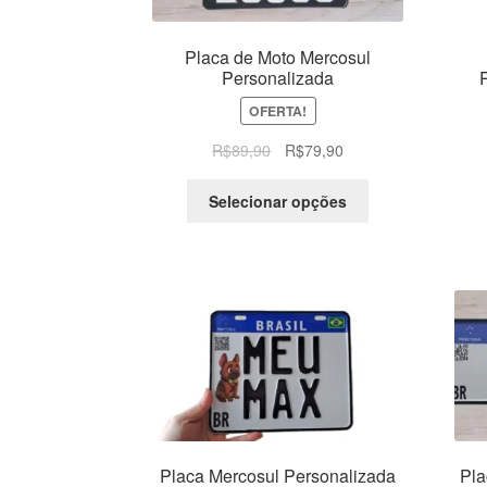
Placa de Moto Mercosul
Personalizada
OFERTA!
O
O
R$
89,90
R$
79,90
preço
preço
original
atual
Selecionar opções
era:
é:
R$89,90.
R$79,90.
Placa Mercosul Personalizada
Pla