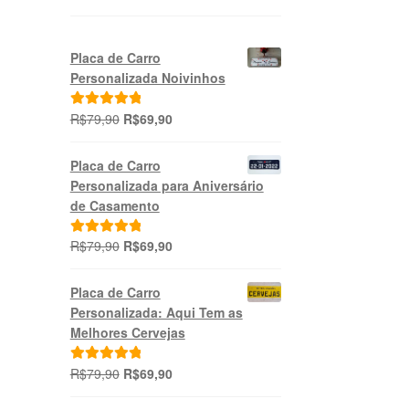
Placa de Carro
Personalizada Noivinhos
O
O
R$
79,90
R$
69,90
Avaliação
preço
preço
5.00
de 5
original
atual
Placa de Carro
era:
é:
Personalizada para Aniversário
R$79,90.
R$69,90.
de Casamento
O
O
R$
79,90
R$
69,90
Avaliação
preço
preço
5.00
de 5
original
atual
Placa de Carro
era:
é:
Personalizada: Aqui Tem as
R$79,90.
R$69,90.
Melhores Cervejas
O
O
R$
79,90
R$
69,90
Avaliação
preço
preço
5.00
de 5