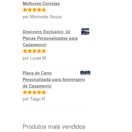
Melhores Cervejas
por Marineide Souza
Avaliação
5
de 5
Desconto Exclusivo: 02
Placas Personalizadas para
Casamento!
por Lucas M.
Avaliação
5
de 5
Placa de Carro
Personalizada para Aniversário
de Casamento
por Tiago R.
Avaliação
5
de 5
Produtos mais vendidos