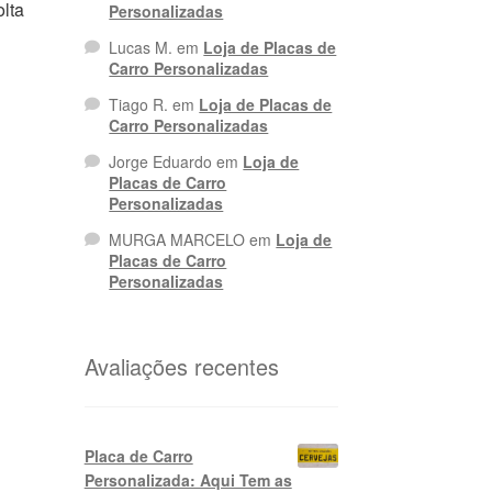
lta
Personalizadas
Lucas M.
em
Loja de Placas de
Carro Personalizadas
Tiago R.
em
Loja de Placas de
Carro Personalizadas
ço
l
Jorge Eduardo
em
Loja de
Placas de Carro
2,90.
Personalizadas
MURGA MARCELO
em
Loja de
Placas de Carro
Personalizadas
Avaliações recentes
Placa de Carro
Personalizada: Aqui Tem as