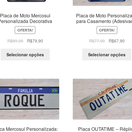
Placa de Moto Mercosul
Placa de Moto Personaliz
Personalizada Decorativa
para Casamento (Adesiva
OFERTA!
OFERTA!
O
O
O
O
R$
89,90
R$
79,90
R$
77,90
R$
67,90
preço
preço
preço
pre
original
atual
original
atua
Selecionar opções
Selecionar opções
era:
é:
era:
é:
R$89,90.
R$79,90.
R$77,90.
R$6
ca Mercosul Personalizada:
Placa OUTATIME – Répli