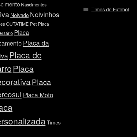
cimento
Nascimentos
Times de Futebol
iva
Noivinhos
Noivado
es
OUTATIME
Pet
Placa
Placa
ersário
Placa da
samento
Placa de
iva
rro
Placa
corativa
Placa
rcosul
Placa Moto
aca
rsonalizada
Times