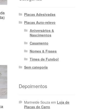
ada
Placas Adesivadas
da)
Placas Auto-relevo
Aniversários &
Nascimentos
ço
Casamento
l
Nomes & Frases
7,90.
Times de Futebol
Sem categoria
Depoimentos
Marineide Souza
em
Loja de
ca
Placas de Carro