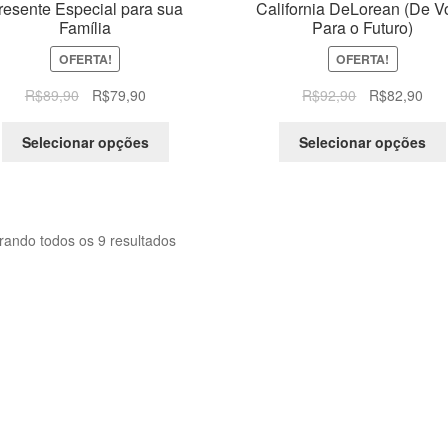
resente Especial para sua
California DeLorean (De Vo
Família
Para o Futuro)
OFERTA!
OFERTA!
O
O
O
O
R$
89,90
R$
79,90
R$
92,90
R$
82,90
preço
preço
preço
pre
original
atual
original
atua
Selecionar opções
Selecionar opções
era:
é:
era:
é:
R$89,90.
R$79,90.
R$92,90.
R$8
rando todos os 9 resultados