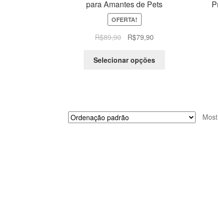
para Amantes de Pets
P
OFERTA!
O
O
R$
89,90
R$
79,90
preço
preço
original
atual
Selecionar opções
era:
é:
R$89,90.
R$79,90.
Most