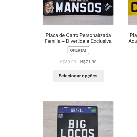
Placa de Carro Personalizada
Pla
Família – Divertida e Exclusiva
Aqu
OFERTA!
O
O
R$
89,90
R$
71,90
preço
preço
original
atual
Selecionar opções
era:
é:
R$89,90.
R$71,90.