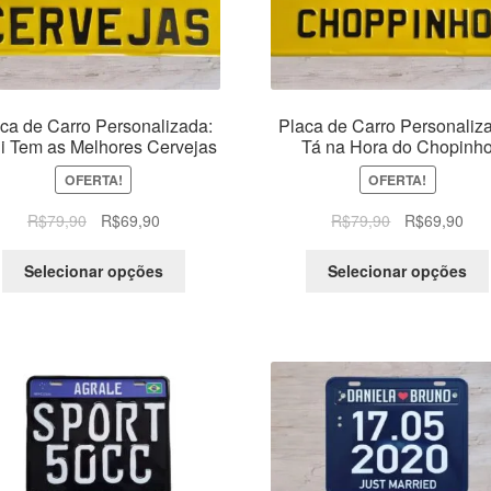
ca de Carro Personalizada:
Placa de Carro Personaliz
i Tem as Melhores Cervejas
Tá na Hora do Chopinh
OFERTA!
OFERTA!
O
O
O
O
R$
79,90
R$
69,90
R$
79,90
R$
69,90
preço
preço
preço
pre
original
atual
original
atua
Selecionar opções
Selecionar opções
era:
é:
era:
é:
R$79,90.
R$69,90.
R$79,90.
R$6