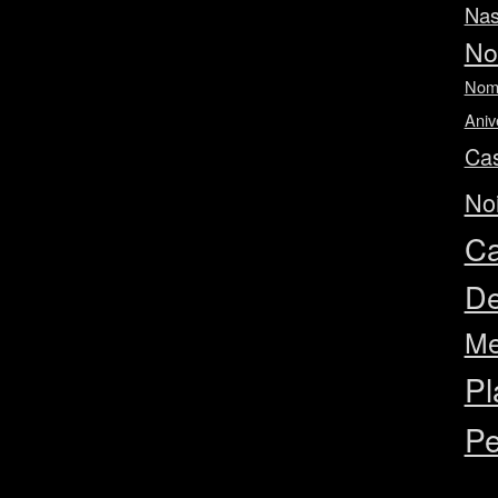
Nas
No
Nom
Aniv
Ca
No
Ca
De
Me
Pl
Pe