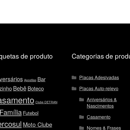
iquetas de produto
Categorias de prod
Placas Adesivadas
versários
Bar
Apostilas
Bebê
zinho
Boteco
Placas Auto-relevo
asamento
Aniversários &
Clube DETRAN
Nascimentos
Família
Futebol
Casamento
rcosul
Moto Clube
Nomes & Frases