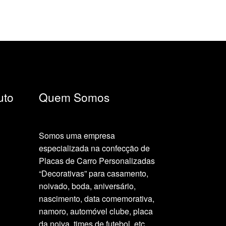
original
atual
era:
é:
R$79,90.
R$69,90.
uto
Quem Somos
Somos uma empresa
especializada na confecção de
Placas de Carro Personalizadas
“Decorativas” para casamento,
noivado, boda, aniversário,
nascimento, data comemorativa,
namoro, automóvel clube, placa
da noiva, times de futebol, etc.