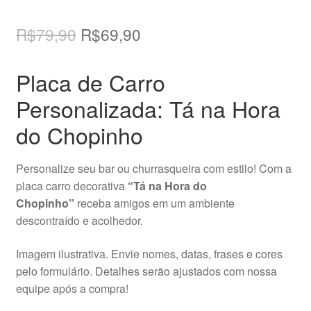
O
O
R$
79,90
R$
69,90
preço
preço
Placa de Carro
original
atual
Personalizada: Tá na Hora
era:
é:
do Chopinho
R$79,90.
R$69,90.
Personalize seu bar ou churrasqueira com estilo! Com a
placa carro decorativa
“Tá na Hora do
Chopinho”
receba amigos em um ambiente
descontraído e acolhedor.
Imagem ilustrativa. Envie nomes, datas, frases e cores
pelo formulário. Detalhes serão ajustados com nossa
equipe após a compra!