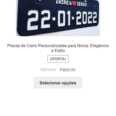
Placas de Carro Personalizadas para Noiva: Elegância
e Estilo
OFERTA!
O
O
R$
79,90
R$
69,90
preço
preço
original
atual
Selecionar opções
era:
é:
R$79,90.
R$69,90.