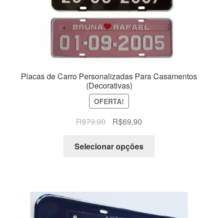
Placas de Carro Personalizadas Para Casamentos
(Decorativas)
OFERTA!
O
O
R$
79,90
R$
69,90
preço
preço
original
atual
Selecionar opções
era:
é:
R$79,90.
R$69,90.