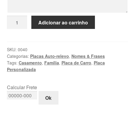
Placa
Adicionar ao carrinho
de
Carro
Personalizada:
Tá
SKU:
0040
Categorias:
Placas Auto-relevo
,
Nomes & Frases
na
Tags:
Casamento
,
Família
,
Placa de Carro
,
Placa
Hora
Personalizada
do
Chopinho
quantidade
Calcular Frete
Ok