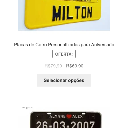
Placas de Carro Personalizadas para Aniversário
OFERTA!
O
O
R$
79,90
R$
69,90
preço
preço
original
atual
Selecionar opções
era:
é:
R$79,90.
R$69,90.