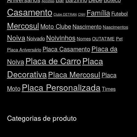
Apostilas
Casamento
Família
Futebol
Clube DETRAN
CNH
Mercosul
Moto Clube
Nascimento
Nascimentos
Noiva
Noivinhos
Noivado
Nomes
OUTATIME
Pet
Placa da
Placa Casamento
Placa Aniversário
Placa de Carro
Placa
Noiva
Decorativa
Placa Mercosul
Placa
Placa Personalizada
Moto
Times
Categorias de produto