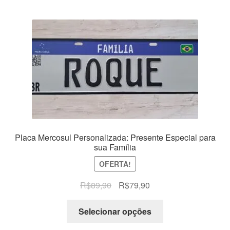
Placa Mercosul Personalizada: Presente Especial para
sua Família
OFERTA!
O
O
R$
89,90
R$
79,90
preço
preço
original
atual
Selecionar opções
era:
é: