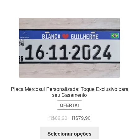
R$89,90.
R$79,90.
Placa Mercosul Personalizada: Toque Exclusivo para
seu Casamento
OFERTA!
O
O
R$
89,90
R$
79,90
preço
preço
original
atual
Selecionar opções