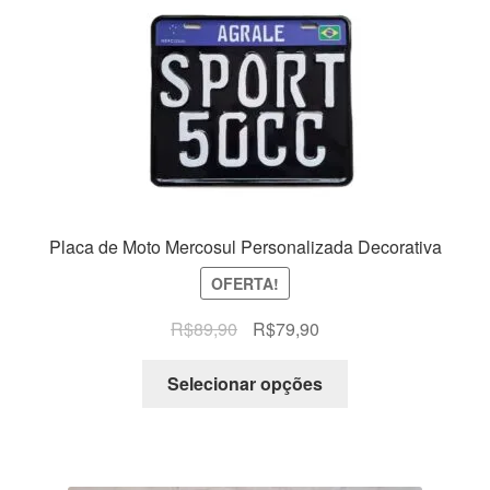
Placa de Moto Mercosul Personalizada Decorativa
OFERTA!
O
O
R$
89,90
R$
79,90
preço
preço
original
atual
Selecionar opções
era:
é:
R$89,90.
R$79,90.