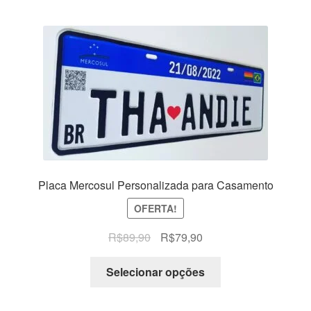
Placa Mercosul Personalizada para Casamento
OFERTA!
O
O
R$
89,90
R$
79,90
preço
preço
original
atual
Selecionar opções
era:
é:
R$89,90.
R$79,90.