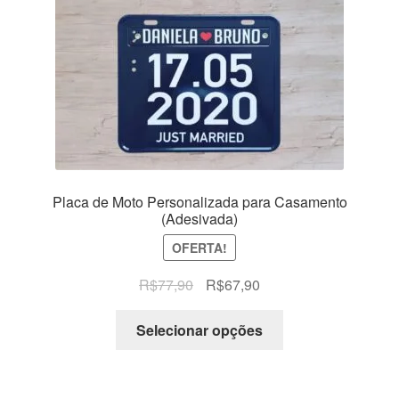
Placa de Moto Personalizada para Casamento
(Adesivada)
OFERTA!
O
O
R$
77,90
R$
67,90
preço
preço
original
atual
Selecionar opções
era:
é:
R$77,90.
R$67,90.