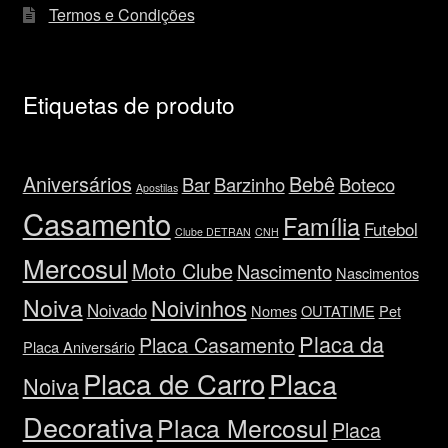
Termos e Condições
Etiquetas de produto
Aniversários
Bebê
Bar
Barzinho
Boteco
Apostilas
Casamento
Família
Futebol
Clube DETRAN
CNH
Mercosul
Moto Clube
Nascimento
Nascimentos
Noiva
Noivinhos
Noivado
Nomes
OUTATIME
Pet
Placa da
Placa Casamento
Placa Aniversário
Placa de Carro
Placa
Noiva
Decorativa
Placa Mercosul
Placa