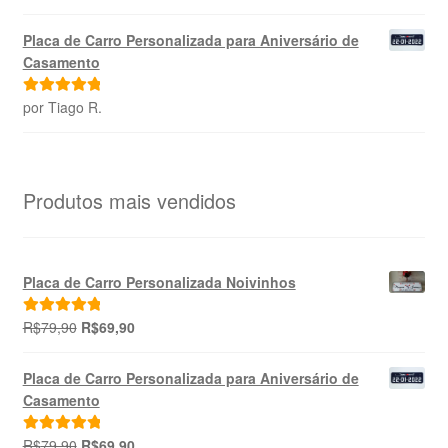
de 5
Placa de Carro Personalizada para Aniversário de
Casamento
por Tiago R.
Avaliação
5
de 5
Produtos mais vendidos
Placa de Carro Personalizada Noivinhos
O
O
R$
79,90
R$
69,90
Avaliação
preço
preço
5.00
de 5
original
atual
Placa de Carro Personalizada para Aniversário de
era:
é:
Casamento
R$79,90.
R$69,90.
O
O
R$
79,90
R$
69,90
Avaliação