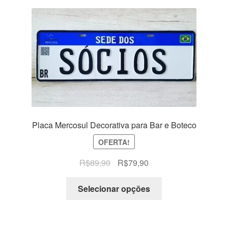
Placa Mercosul Decorativa para Bar e Boteco
OFERTA!
O
O
R$
89,90
R$
79,90
preço
preço
original
atual
Selecionar opções
era:
é:
R$89,90.
R$79,90.