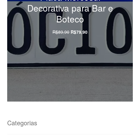
Decorativa para Bar e
Boteco
O
O
R$
89,90
R$
79,90
preço
preço
original
atual
Compre agora
era:
é:
R$89,90.
R$79,90.
Categorias