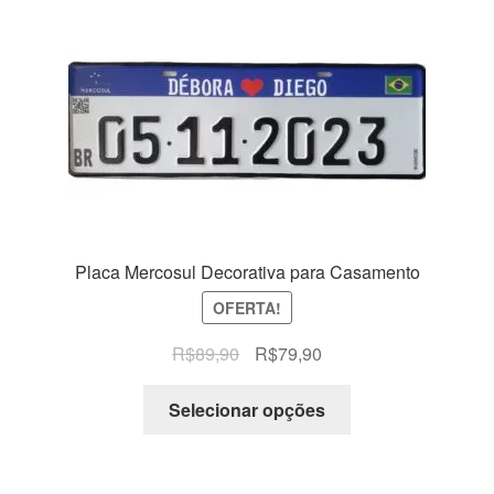
Placa Mercosul Decorativa para Casamento
OFERTA!
O
O
R$
89,90
R$
79,90
preço
preço
original
atual
Selecionar opções
era:
é:
R$89,90.
R$79,90.