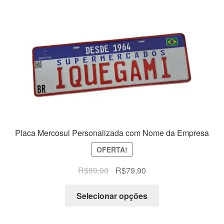
Placa Mercosul Personalizada com Nome da Empresa
OFERTA!
O
O
R$
89,90
R$
79,90
preço
preço
original
atual
Selecionar opções
era:
é:
R$89,90.
R$79,90.