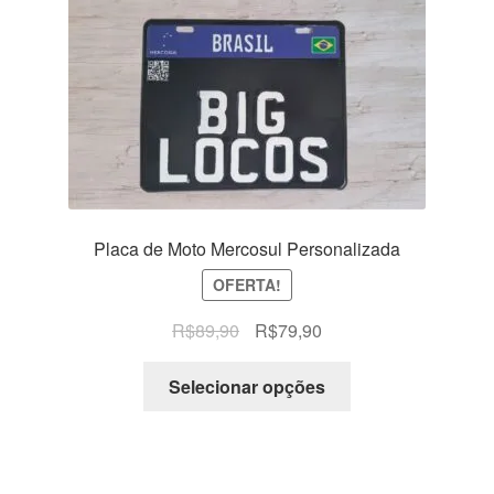
Placa de Moto Mercosul Personalizada
OFERTA!
O
O
R$
89,90
R$
79,90
preço
preço
original
atual
Selecionar opções
era:
é:
R$89,90.
R$79,90.