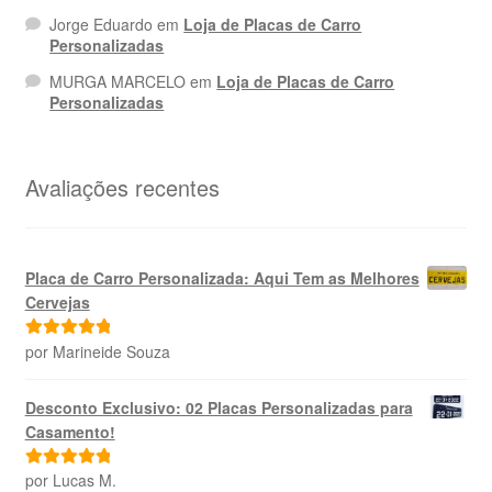
Jorge Eduardo
em
Loja de Placas de Carro
Personalizadas
MURGA MARCELO
em
Loja de Placas de Carro
Personalizadas
Avaliações recentes
Placa de Carro Personalizada: Aqui Tem as Melhores
Cervejas
por Marineide Souza
Avaliação
5
de 5
Desconto Exclusivo: 02 Placas Personalizadas para
Casamento!
por Lucas M.
Avaliação
5