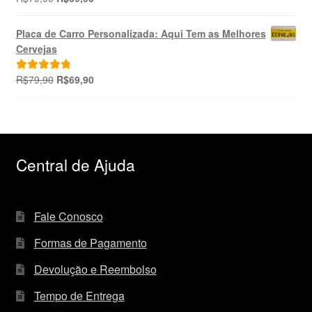
preço
preço
5.00
de 5
original
atual
Placa de Carro Personalizada: Aqui Tem as Melhores
era:
é:
Cervejas
R$79,90.
R$69,90.
O
O
R$
79,90
R$
69,90
Avaliação
preço
preço
5.00
de 5
original
atual
era:
é:
R$79,90.
R$69,90.
Central de Ajuda
Fale Conosco
Formas de Pagamento
Devolução e Reembolso
Tempo de Entrega