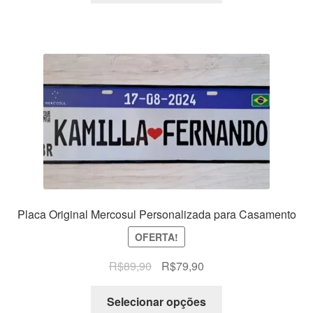
era:
é:
R$89,90.
R$79,90.
Placa Original Mercosul Personalizada para Casamento
OFERTA!
O
O
R$
89,90
R$
79,90
preço
preço
original
atual
Selecionar opções