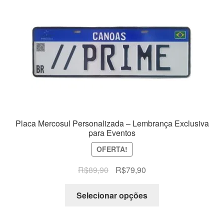
Placa Mercosul Personalizada – Lembrança Exclusiva
para Eventos
OFERTA!
O
O
R$
89,90
R$
79,90
preço
preço
original
atual
Selecionar opções
era:
é:
R$89,90.
R$79,90.