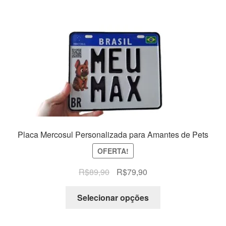
Placa Mercosul Personalizada para Amantes de Pets
OFERTA!
O
O
R$
89,90
R$
79,90
preço
preço
original
atual
Selecionar opções
era:
é:
R$89,90.
R$79,90.