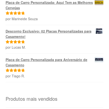
Placa de Carro Personalizada: Aqui Tem as Melhores
Cervejas
por Marineide Souza
Avaliação
5
de 5
Desconto Exclusivo: 02 Placas Personalizadas para
Casamento!
por Lucas M.
Avaliação
5
de 5
Placa de Carro Personalizada para Aniversário de
Casamento
por Tiago R.
Avaliação
5
de 5
Produtos mais vendidos