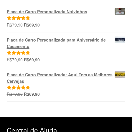
Placa de Carro Personalizada Noivinhos
O
O
R$
79,90
R$
69,90
Avaliação
preço
preço
5.00
de 5
original
atual
Placa de Carro Personalizada para Aniversário de
era:
é:
Casamento
R$79,90.
R$69,90.
O
O
R$
79,90
R$
69,90
Avaliação
preço
preço
5.00
de 5
original
atual
Placa de Carro Personalizada: Aqui Tem as Melhores
era:
é:
Cervejas
R$79,90.
R$69,90.
O
O
R$
79,90
R$
69,90
Avaliação
preço
preço
5.00
de 5
original
atual
era:
é:
R$79,90.
R$69,90.
Central de Ajuda