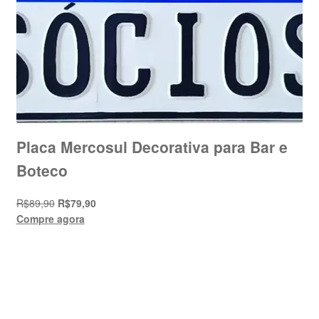
Placa Mercosul Decorativa para Bar e
Boteco
O
O
R$
89,90
R$
79,90
preço
preço
Compre agora
original
atual
era:
é:
R$89,90.
R$79,90.