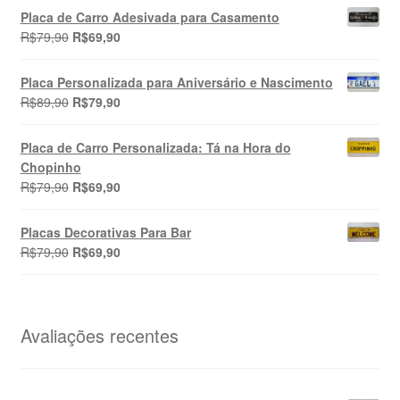
original
atual
Placa de Carro Adesivada para Casamento
era:
é:
O
O
R$
79,90
R$
69,90
R$89,90.
R$79,90.
preço
preço
original
atual
Placa Personalizada para Aniversário e Nascimento
era:
é:
O
O
R$
89,90
R$
79,90
R$79,90.
R$69,90.
preço
preço
original
atual
Placa de Carro Personalizada: Tá na Hora do
era:
é:
Chopinho
R$89,90.
R$79,90.
O
O
R$
79,90
R$
69,90
preço
preço
original
atual
Placas Decorativas Para Bar
era:
é:
O
O
R$
79,90
R$
69,90
R$79,90.
R$69,90.
preço
preço
original
atual
era:
é:
R$79,90.
R$69,90.
Avaliações recentes