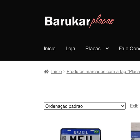
Pular
Pular
para
para
navegação
o
conteúdo
Início
Loja
Placas
Fale Con
Início
Produtos marcados com a tag “Placa
Exib