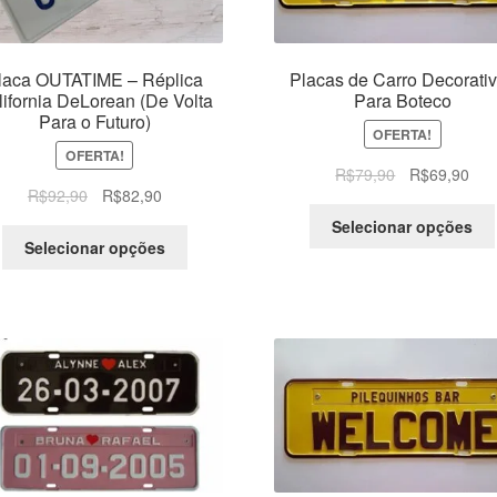
laca OUTATIME – Réplica
Placas de Carro Decorati
lifornia DeLorean (De Volta
Para Boteco
Para o Futuro)
OFERTA!
OFERTA!
O
O
R$
79,90
R$
69,90
O
O
R$
92,90
R$
82,90
preço
pre
preço
preço
original
atua
Selecionar opções
original
atual
era:
é:
Selecionar opções
era:
é:
R$79,90.
R$6
R$92,90.
R$82,90.