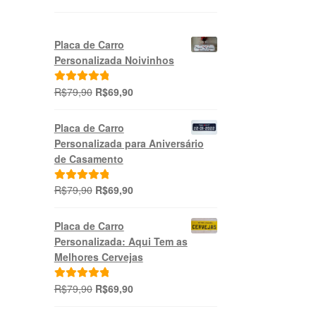
Placa de Carro
Personalizada Noivinhos
O
O
R$
79,90
R$
69,90
Avaliação
preço
preço
5.00
de 5
original
atual
Placa de Carro
era:
é:
Personalizada para Aniversário
R$79,90.
R$69,90.
de Casamento
O
O
R$
79,90
R$
69,90
Avaliação
preço
preço
5.00
de 5
original
atual
Placa de Carro
era:
é:
Personalizada: Aqui Tem as
R$79,90.
R$69,90.
Melhores Cervejas
O
O
R$
79,90
R$
69,90
Avaliação
preço
preço
5.00
de 5