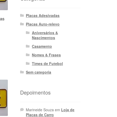
Placas Adesivadas
vas
Placas Auto-relevo
Aniversários &
Nascimentos
Casamento
ço
l
Nomes & Frases
Times de Futebol
9,90.
Sem categoria
Depoimentos
Marineide Souza
em
Loja de
Placas de Carro